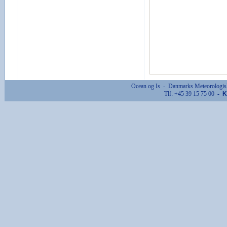
Ocean og Is - Danmarks Meteorologisk
Tlf: +45 39 15 75 00 -
K