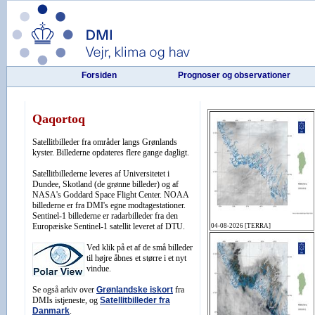
Forsiden
Prognoser og observationer
Qaqortoq
Satellitbilleder fra områder langs Grønlands
kyster. Billederne opdateres flere gange dagligt.
Satellitbillederne leveres af Universitetet i
Dundee, Skotland (de grønne billeder) og af
NASA's Goddard Space Flight Center. NOAA
billederne er fra DMI's egne modtagestationer.
Sentinel-1 billederne er radarbilleder fra den
Europæiske Sentinel-1 satellit leveret af DTU.
Ved klik på et af de små billeder
til højre åbnes et større i et nyt
vindue.
Se også arkiv over
Grønlandske iskort
fra
DMIs istjeneste, og
Satellitbilleder fra
Danmark
.