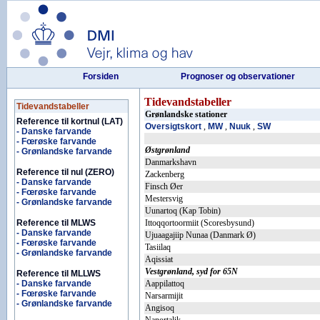
Forsiden
Prognoser og observationer
Tidevandstabeller
Tidevandstabeller
Grønlandske stationer
Reference til kortnul (LAT)
Oversigtskort
,
MW
,
Nuuk
,
SW
- Danske farvande
- Fœrøske farvande
Østgrønland
- Grønlandske farvande
Danmarkshavn
Reference til nul (ZERO)
Zackenberg
- Danske farvande
Finsch Øer
- Fœrøske farvande
Mestersvig
- Grønlandske farvande
Uunartoq (Kap Tobin)
Reference til MLWS
Ittoqqortoormiit (Scoresbysund)
- Danske farvande
Ujuaagajiip Nunaa (Danmark Ø)
- Fœrøske farvande
Tasiilaq
- Grønlandske farvande
Aqissiat
Vestgrønland, syd for 65N
Reference til MLLWS
- Danske farvande
Aappilattoq
- Fœrøske farvande
Narsarmijit
- Grønlandske farvande
Angisoq