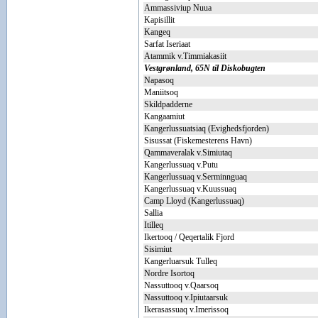
Ammassiviup Nuua
Kapisillit
Kangeq
Sarfat Iseriaat
Atammik v.Timmiakasiit
Vestgrønland, 65N til Diskobugten
Napasoq
Maniitsoq
Skildpadderne
Kangaamiut
Kangerlussuatsiaq (Evighedsfjorden)
Sisussat (Fiskemesterens Havn)
Qammaveralak v.Simiutaq
Kangerlussuaq v.Putu
Kangerlussuaq v.Serminnguaq
Kangerlussuaq v.Kuussuaq
Camp Lloyd (Kangerlussuaq)
Sallia
Itilleq
Ikertooq / Qeqertalik Fjord
Sisimiut
Kangerluarsuk Tulleq
Nordre Isortoq
Nassuttooq v.Qaarsoq
Nassuttooq v.Ipiutaarsuk
Ikerasassuaq v.Imerissoq