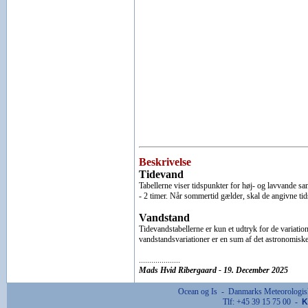
Beskrivelse
Tidevand
Tabellerne viser tidspunkter for høj- og lavvande sa
- 2 timer. Når sommertid gælder, skal de angivne ti
Vandstand
Tidevandstabellerne er kun et udtryk for de variati
vandstandsvariationer er en sum af det astronomiske
....................
Mads Hvid Ribergaard - 19. December 2025
Ocean og Is - Danmarks Meteorologisk
Tlf: +45 39 15 75 00 -
K