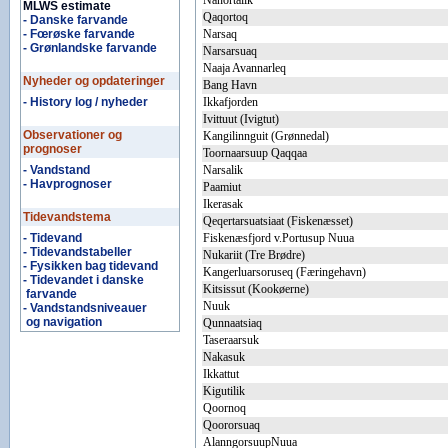
Nanortalik
MLWS estimate
Qaqortoq
- Danske farvande
- Fœrøske farvande
Narsaq
- Grønlandske farvande
Narsarsuaq
Naaja Avannarleq
Nyheder og opdateringer
Bang Havn
- History log / nyheder
Ikkafjorden
Ivittuut (Ivigtut)
Observationer og
Kangilinnguit (Grønnedal)
prognoser
Toornaarsuup Qaqqaa
- Vandstand
Narsalik
- Havprognoser
Paamiut
Ikerasak
Tidevandstema
Qeqertarsuatsiaat (Fiskenæsset)
- Tidevand
Fiskenæsfjord v.Portusup Nuua
- Tidevandstabeller
Nukariit (Tre Brødre)
- Fysikken bag tidevand
Kangerluarsoruseq (Færingehavn)
- Tidevandet i danske
Kitsissut (Kookøerne)
farvande
Nuuk
- Vandstandsniveauer
og navigation
Qunnaatsiaq
Taseraarsuk
Nakasuk
Ikkattut
Kigutilik
Qoornoq
Qoororsuaq
AlanngorsuupNuua