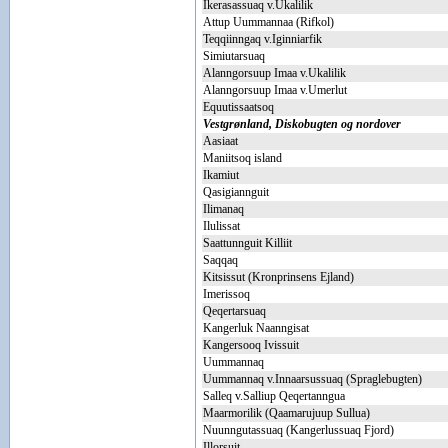
Ikerasassuaq v.Ukalilik
Attup Uummannaa (Rifkol)
Teqqiinngaq v.Iginniarfik
Simiutarsuaq
Alanngorsuup Imaa v.Ukalilik
Alanngorsuup Imaa v.Umerlut
Equutissaatsoq
Vestgrønland, Diskobugten og nordover
Aasiaat
Maniitsoq island
Ikamiut
Qasigiannguit
Ilimanaq
Ilulissat
Saattunnguit Killiit
Saqqaq
Kitsissut (Kronprinsens Ejland)
Imerissoq
Qeqertarsuaq
Kangerluk Naanngisat
Kangersooq Ivissuit
Uummannaq
Uummannaq v.Innaarsussuaq (Spraglebugten)
Salleq v.Salliup Qeqertanngua
Maarmorilik (Qaamarujuup Sullua)
Nuunngutassuaq (Kangerlussuaq Fjord)
Illorsuit