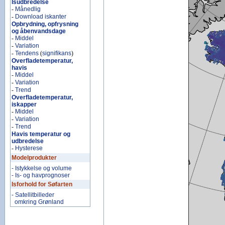
Isudbredelse
-
Månedlig
-
Download iskanter
Opbrydning, opfrysning
og åbenvandsdage
-
Middel
-
Variation
-
Tendens
(
signifikans
)
Overfladetemperatur,
havis
-
Middel
-
Variation
-
Trend
Overfladetemperatur,
iskapper
-
Middel
-
Variation
-
Trend
Havis temperatur og
udbredelse
-
Hysterese
Modelprodukter
- Istykkelse og volume
- Is- og havprognoser
Isforhold for Søfarten
- Satellitbilleder
omkring Grønland