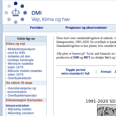
Forsiden
Prognoser og observationer
Disse kort viser standardafvigelsen af måneds- 
Arktis lige nu
klimaperioden, 1991-2020. En overflade er karakt
Klima og vejr
Standardafvigelsen er kun plottet, hvis området ha
- Middeltemperaturer
nord for 80N
Alle plots er baseret på "Arctic and Antarctic ic
- Isdække på den
produceret af
DMI
og
MET
(se detaljer
her
) o
nordlige halvkugle
- Minimum isdække
siden 1979
Toggle period
- Måneds middel isdække
|
Annual
wmo-standard / full
siden 1979
- Overfladealbedo
De sidste 30 dage
- Havisbevægelse og
koncentration
- Overfladetemperatur
Klimatologisk Havisatlas
Iskoncentration
-
Månedlig middel
-
Månedlig variation